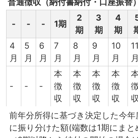
普通徴収（納付書納付・口座振替
2
3
4
-
-
-
1期
期
期
期
4
5
6
7
8
9
10
1
月
月
月
月
月
月
月
本
本
本
本
-
-
-
徴
徴
徴
徴
収
収
収
収
前年分所得に基づき決定した今年
に振り分けた額(端数は1期にまと