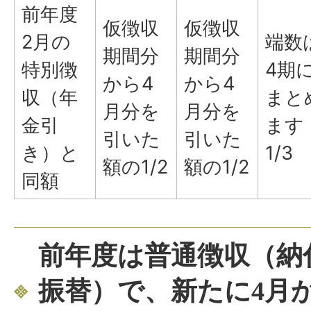
前年度
仮徴収
仮徴収
2月の
端数
期間分
期間分
特別徴
4期
から4
から4
収（年
まと
月分を
月分を
金引
ます
引いた
引いた
き）と
1/3
額の1/2
額の1/2
同額
前年度は普通徴収（納
振替）で、新たに4月