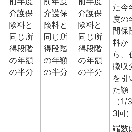
前年度
前年度
前年度
た今
介護保
介護保
介護保
度の
険料と
険料と
険料と
間保
同じ所
同じ所
同じ所
料か
得段階
得段階
得段階
ら、
の年額
の年額
の年額
徴収
の半分
の半分
の半分
を引
た額
（1/
3回
端数