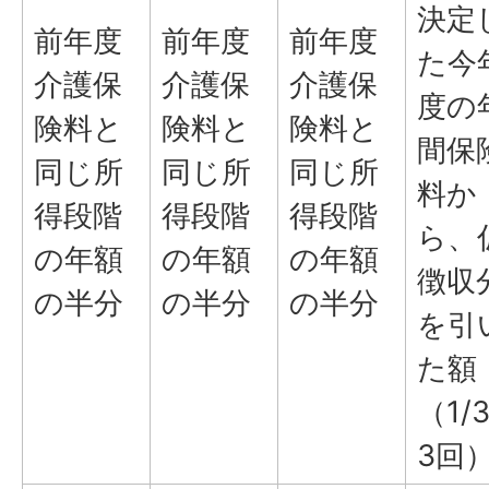
決定
前年度
前年度
前年度
た今
介護保
介護保
介護保
度の
険料と
険料と
険料と
間保
同じ所
同じ所
同じ所
料か
得段階
得段階
得段階
ら、
の年額
の年額
の年額
徴収
の半分
の半分
の半分
を引
た額
（1/
3回