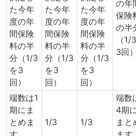
の年
た今年
た今年
た今年
保険
度の年
度の年
度の年
の半
間保険
間保険
間保険
（1/
料の半
料の半
料の半
3回
分（1/3
分（1/3
分（1/3
を3
を3
を3
回）
回）
回）
端数は1
端数
期にま
4期
とめま
1/3
1/3
まと
す
ます