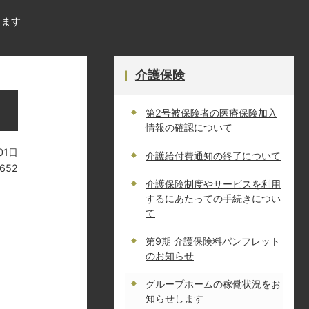
します
介護保険
第2号被保険者の医療保険加入
情報の確認について
01日
介護給付費通知の終了について
2652
介護保険制度やサービスを利用
するにあたっての手続きについ
て
第9期 介護保険料パンフレット
のお知らせ
グループホームの稼働状況をお
知らせします