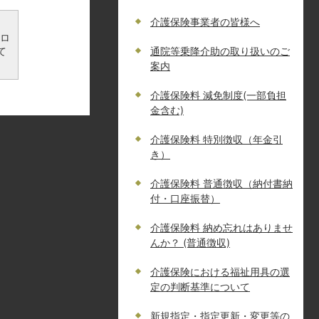
介護保険事業者の皆様へ
ンロ
て
通院等乗降介助の取り扱いのご
案内
介護保険料 減免制度(一部負担
金含む)
介護保険料 特別徴収（年金引
き）
介護保険料 普通徴収（納付書納
付・口座振替）
介護保険料 納め忘れはありませ
んか？ (普通徴収)
介護保険における福祉用具の選
定の判断基準について
新規指定・指定更新・変更等の