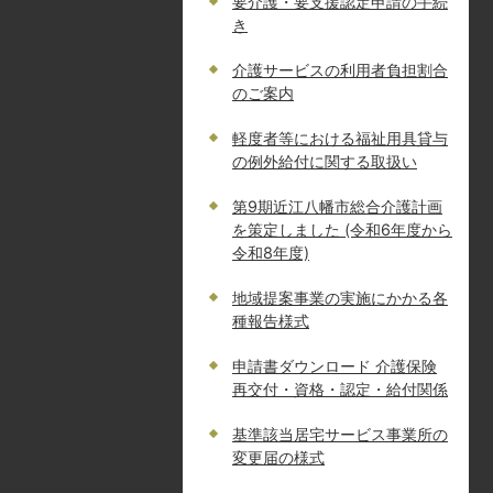
要介護・要支援認定申請の手続
き
介護サービスの利用者負担割合
のご案内
軽度者等における福祉用具貸与
の例外給付に関する取扱い
第9期近江八幡市総合介護計画
を策定しました (令和6年度から
令和8年度)
地域提案事業の実施にかかる各
種報告様式
申請書ダウンロード 介護保険
再交付・資格・認定・給付関係
基準該当居宅サービス事業所の
変更届の様式