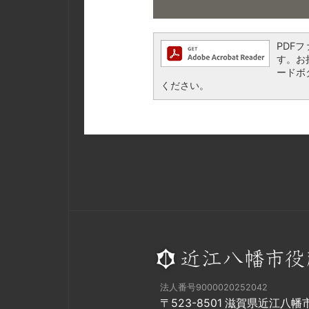
PDFフ
す。お持
ードボ
ください。
法人番号9000020252042
〒523-8501 滋賀県近江八