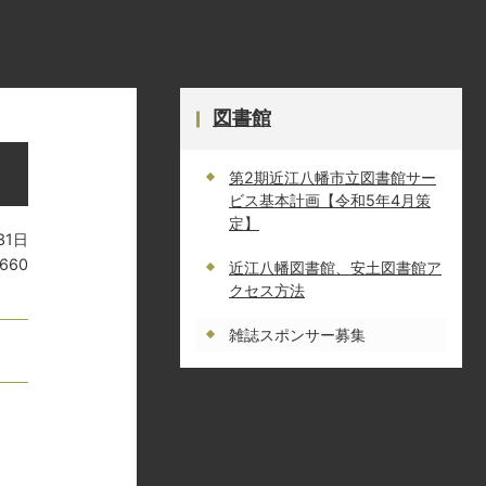
図書館
第2期近江八幡市立図書館サー
ビス基本計画【令和5年4月策
定】
31日
660
近江八幡図書館、安土図書館ア
クセス方法
雑誌スポンサー募集
。