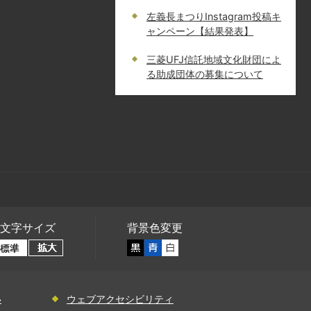
左義長まつりInstagram投稿キ
ャンペーン【結果発表】
三菱UFJ信託地域文化財団によ
る助成団体の募集について
文字サイズ
背景色変更
い
ウェブアクセシビリティ