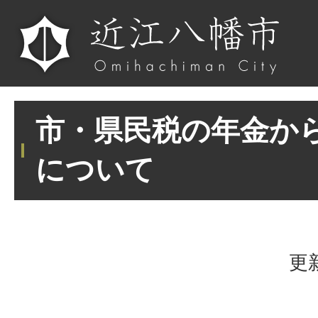
市・県民税の年金か
について
更