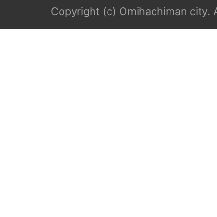
Copyright (c) Omihachiman city. A