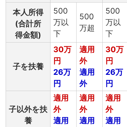
500
500
本人所得
500
万以
万以
(合計所
万超
下
下
得金額)
30万
適用
30万
円
外
円
子を扶養
26万
適用
26万
円
外
円
適用
適用
適用
子以外を扶
外
外
外
養
適用
適用
適用