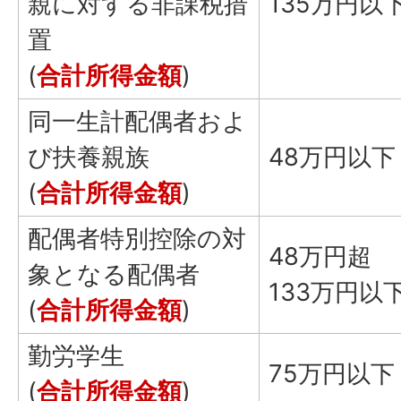
親に対する非課税措
135万円以
置
(
合計所得金額
)
同一生計配偶者およ
び扶養親族
48万円以下
(
合計所得金額
)
配偶者特別控除の対
48万円超
象となる配偶者
133万円以
(
合計所得金額
)
勤労学生
75万円以下
(
合計所得金額
)