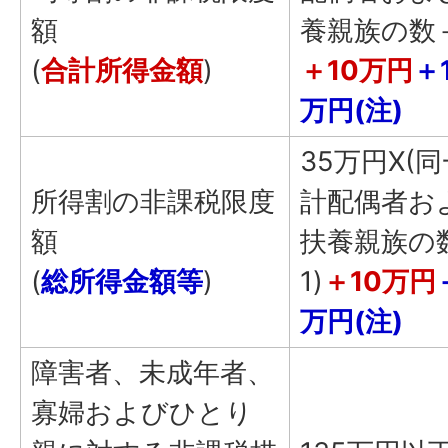
額
養親族の数＋
(
合計所得金額
)
＋10万円
＋1
万
円(注)
35万円X(
所得割の非課税限度
計配偶者お
額
扶養親族の
(
総所得金額等
)
1)
＋10万円
万円(注)
障害者、未成年者、
寡婦およびひとり