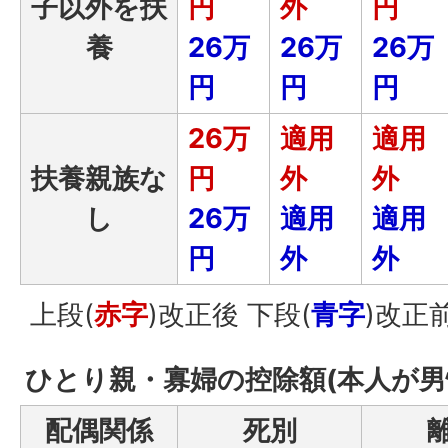
子以外を扶
円
外
円
養
26万
26万
26万
円
円
円
26万
適用
適用
扶養親族な
円
外
外
し
26万
適用
適用
円
外
外
上段(
赤字
)改正後 下段(
青字
)改正
ひとり親・寡婦の控除額(本人が男
配偶関係
死別