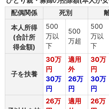
ひとり親・寡婦の控除額(本人が女
配偶関係
死別
500
500
本人所得
500
万以
万以
(合計所
万超
下
下
得金額)
30万
適用
30万
円
外
円
子を扶養
30万
26万
30万
円
円
円
26万
適用
26万