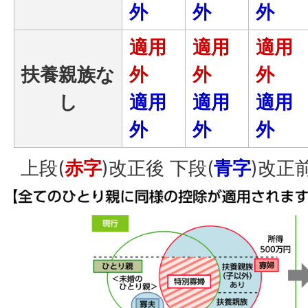
外
外
外
適用
適用
適用
扶養親族な
外
外
外
し
適用
適用
適用
外
外
外
上段(
赤字
)改正後 下段(
青字
)改正