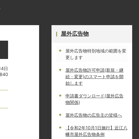
す
屋外広告物
屋外広告物特別地域の範囲を変
更します
14日
屋外広告物許可申請(新規・継
840
続・変更)のスマート申請を開
始します
申請書ダウンロード(屋外広告
物関係)
屋外広告物の広告主の皆様へ
【令和2年10月1日施行】近江八
幡市屋外広告物条例