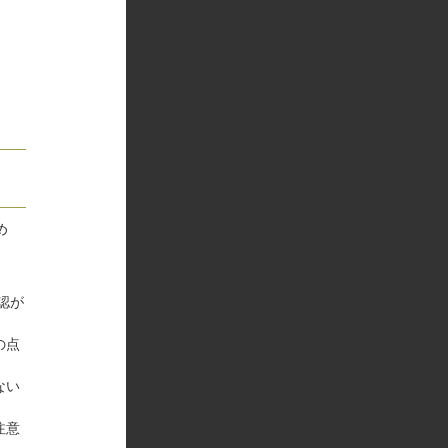
め
認が
の点
ない
注意