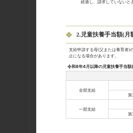
経過し、請求していないと
2.児童扶養手当額(月
支給申請する母(父または養育者
止になる場合があります。
令和8年4月以降の児童扶養手当額(
全部支給
第
一部支給
第