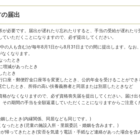
方の届出
等が必要です。届出が遅れたり忘れたりすると、手当の受給が遅れたり
していただくことになりますので、必ず提出してください。
中の人も含む)が毎年8月1日から8月31日までの間に提出します。なお
がなくなります。
なったとき
に増減があったとき
したとき
行口座・郵便貯金口座等を変更したとき、公的年金を受けることができ
死亡したとき、所得の高い扶養義務者と同居または別居したときなど
資格がなくなりますので、必ず資格喪失届を提出してください。届け出
、その期間の手当を全額返還していただくことになりますからご注意く
婚姻したとき(内縁関係、同居なども同じです。)
くなったとき(児童の施設入所・里親委託・婚姻を含みます。)
)が帰ってきたとき(安否を気遣う電話・手紙など連絡があった場合を含