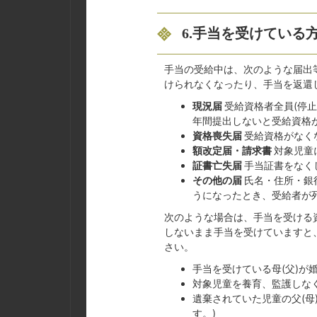
6.手当を受けている
手当の受給中は、次のような届出
けられなくなったり、手当を返還
現況届
受給資格者全員(停止
年間提出しないと受給資格
資格喪失届
受給資格がなく
額改定届・請求書
対象児童
証書亡失届
手当証書をなく
その他の届
氏名・住所・銀
うになったとき、受給者が
次のような場合は、手当を受ける
しないまま手当を受けていますと
さい。
手当を受けている母(父)が
対象児童を養育、監護しな
遺棄されていた児童の父(母
す。)