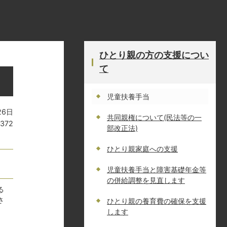
当
ひとり親の方の支援につい
て
児童扶養手当
26日
共同親権について(民法等の一
7372
部改正法)
ひとり親家庭への支援
児童扶養手当と障害基礎年金等
の併給調整を見直します
る
さ
ひとり親の養育費の確保を支援
します