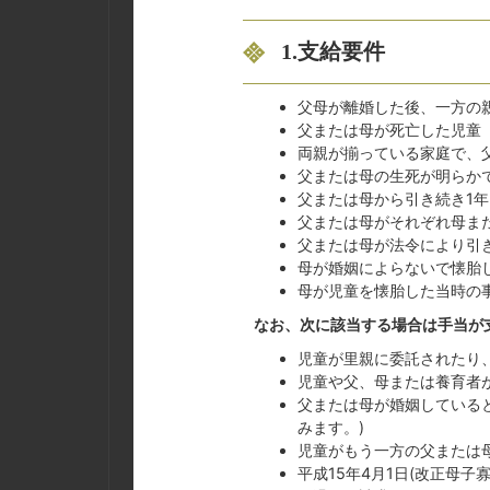
1.支給要件
父母が離婚した後、一方の
父または母が死亡した児童
両親が揃っている家庭で、
父または母の生死が明らか
父または母から引き続き1
父または母がそれぞれ母ま
父または母が法令により引
母が婚姻によらないで懐胎
母が児童を懐胎した当時の
なお、次に該当する場合は手当が
児童が里親に委託されたり
児童や父、母または養育者
父または母が婚姻している
みます。)
児童がもう一方の父または
平成15年4月1日(改正母