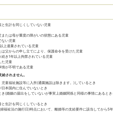
親と生計を同じくしていない児童
父または母が重度の障がいの状態にある児童
でない児童
年以上遺棄されている児童
たは父からの申し立てにより、保護命令を受けた児童
き続き1年以上拘禁されている児童
した児童
事情が不明である児童
支給されません。
、児童福祉施設等に入所(通園施設は除きます。)しているとき
が日本国内に住んでいないとき
とき(婚姻の届出をしていないが事実上婚姻関係と同様の事情にあるとき
母と生計を同じくしているとき
子寡婦福祉法の施行日)時点において、離婚等の支給要件に該当してから5