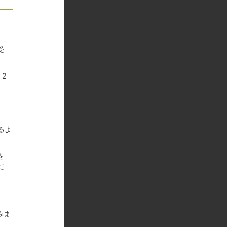
受
、2
るよ
を
だ
みま