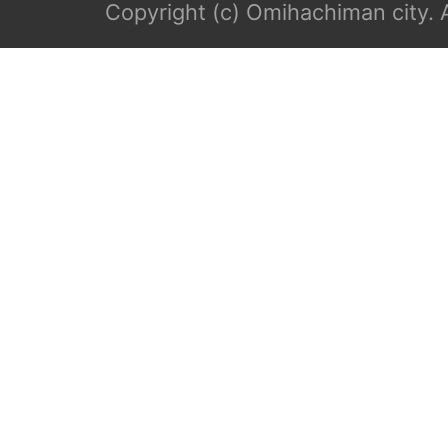
Copyright (c) Omihachiman city. A