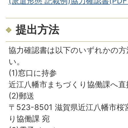
(派遣形態 記載例)協力確認書(PDFフ
提出方法
協力確認書は以下のいずれかの方
い。
(1)窓口に持参
近江八幡市まちづくり協働課へ直
(2)郵送
〒523-8501 滋賀県近江八幡市
り協働課 宛