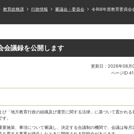
教育総務課
行政情報
審議会・委員会
令和8年度教育委員会
会会議録を公開します
更新日：2026年08月
ページID
4
よび「地方教育行政の組織及び運営に関する法律」に基づいて置かれる
です。
重要施策、事項について審議し、決定する合議制の機関で、会議は毎月
性を要する事案が発生したときに開催される臨時会があります。