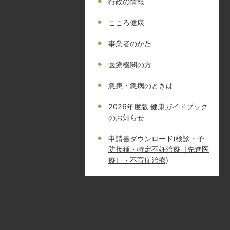
行政の情報
こころ健康
事業者のかた
医療機関の方
急患・急病のときは
2026年度版 健康ガイドブック
のお知らせ
申請書ダウンロード(検診・予
防接種・特定不妊治療［先進医
療］・不育症治療)