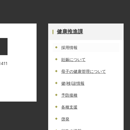
健康推進課
採用情報
妊娠について
1411
母子の健康管理について
健(検)診情報
予防接種
各種支援
啓発