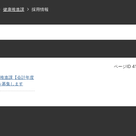
健康推進課
採用情報
ページID
4
康推進課【会計年度
を募集します