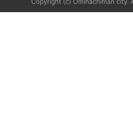
Copyright (c) Omihachiman city. A