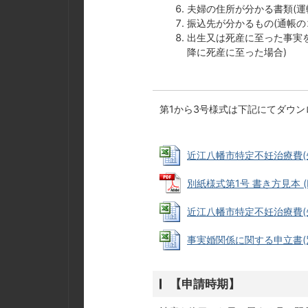
夫婦の住所が分かる書類(運
振込先が分かるもの(通帳の
出生又は死産に至った事実
降に死産に至った場合)
第1から3号様式は下記にてダウ
近江八幡市特定不妊治療費(先進医
別紙様式第1号 書き方見本 (PD
近江八幡市特定不妊治療費(先進
事実婚関係に関する申立書(別記様
【申請時期】