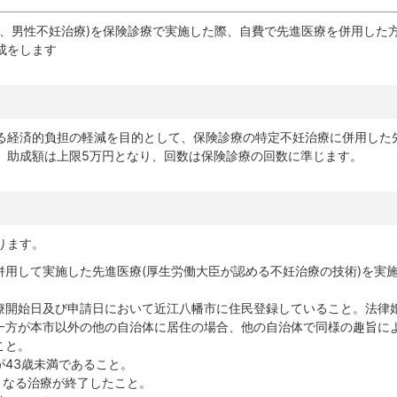
精、男性不妊治療)を保険診療で実施した際、自費で先進医療を併用した
成をします
る経済的負担の軽減を目的として、保険診療の特定不妊治療に併用した
。助成額は上限5万円となり、回数は保険診療の回数に準じます。
ります。
併用して実施した先進医療(厚生労働大臣が認める不妊治療の技術)を実
療開始日及び申請日において近江八幡市に住民登録していること。法律
一方が本市以外の他の自治体に居住の場合、他の自治体で同様の趣旨に
こと。
が43歳未満であること。
となる治療が終了したこと。