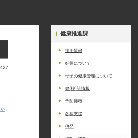
健康推進課
採用情報
妊娠について
1427
母子の健康管理について
健(検)診情報
予防接種
やか
各種支援
啓発