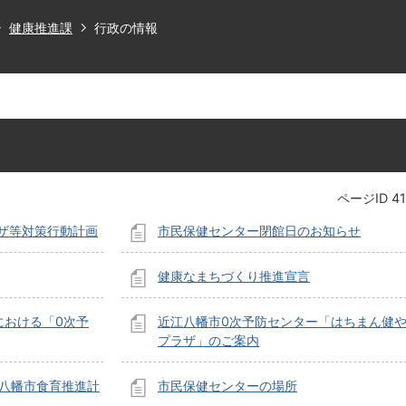
健康推進課
行政の情報
ページID
4
ザ等対策行動計画
市民保健センター閉館日のお知らせ
健康なまちづくり推進宣言
における「0次予
近江八幡市0次予防センター「はちまん健
プラザ」のご案内
江八幡市食育推進計
市民保健センターの場所