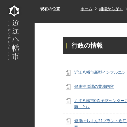
現在の位置
ホーム
組織から探す
行政の情報
近江八幡市新型インフルエン
健康推進課の業務内容
近江八幡市0次予防センター
防」とは
健康はちまん21プラン・近
画