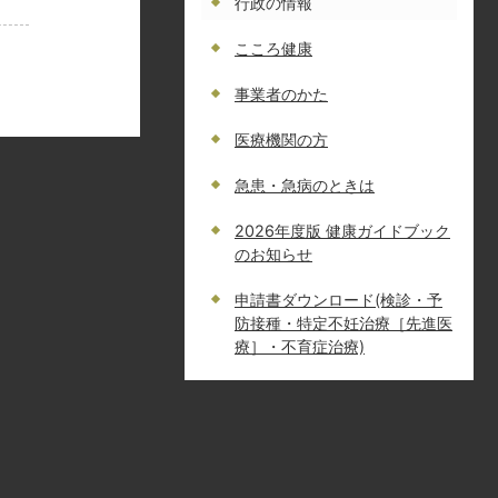
行政の情報
こころ健康
事業者のかた
医療機関の方
急患・急病のときは
2026年度版 健康ガイドブック
のお知らせ
申請書ダウンロード(検診・予
防接種・特定不妊治療［先進医
療］・不育症治療)