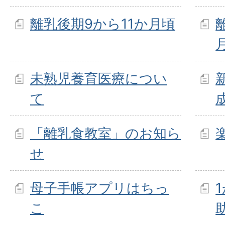
離乳後期9から11か月頃
未熟児養育医療につい
て
「離乳食教室」のお知ら
せ
母子手帳アプリはちっ
こ