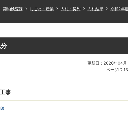
契約検査課
しごと・産業
入札・契約
入札結果
令和2年
札分
更新日：2020年04月
ページID
1
備工事
B)