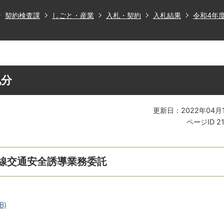
契約検査課
しごと・産業
入札・契約
入札結果
令和4年
札分
更新日：2022年04月
ページID
2
内線交通安全誘導業務委託
B)