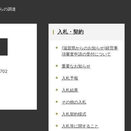
らの調達
入札・契約
(滋賀県からのお知らせ)経営事
項審査申請の受付について
重要なお知らせ
1702
入札予報
入札結果
その他の入札
入札契約様式
入札等に関すること