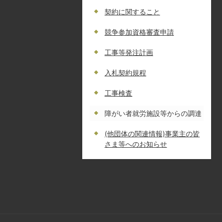
契約に関すること
競争参加資格審査申請
工事等発注計画
入札契約規程
工事検査
障がい者就労施設等からの調達
(他団体の関連情報)事業主の皆
さま等へのお知らせ