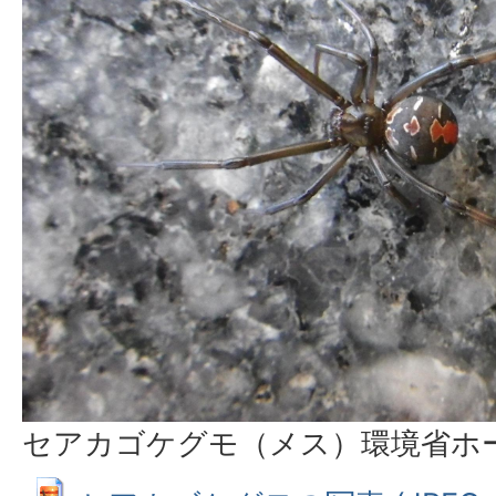
セアカゴケグモ（メス）環境省ホ