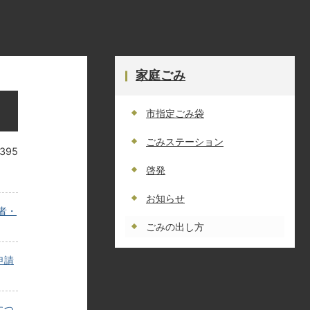
家庭ごみ
市指定ごみ袋
ごみステーション
395
啓発
お知らせ
者・
ごみの出し方
申請
につ