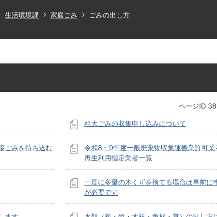
生活環境課
家庭ごみ
ごみの出し方
ページID
38
粗大ごみの収集申し込みについて
接ごみを持ち込む
令和8・9年度一般廃棄物収集運搬業許可業
再生利用指定業者一覧
一度に多量の木くずを捨てる場合は事前に
が必要です
します。
木類（板・竹・木枝・角材・草）の出し方