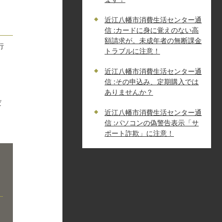
近江八幡市消費生活センター通
信 :カードに身に覚えのない高
額請求が。未成年者の無断課金
行
トラブルに注意！
近江八幡市消費生活センター通
信 :その申込み、定期購入では
ありませんか？
だ
近江八幡市消費生活センター通
信 :パソコンの偽警告表示「サ
ポート詐欺」に注意！