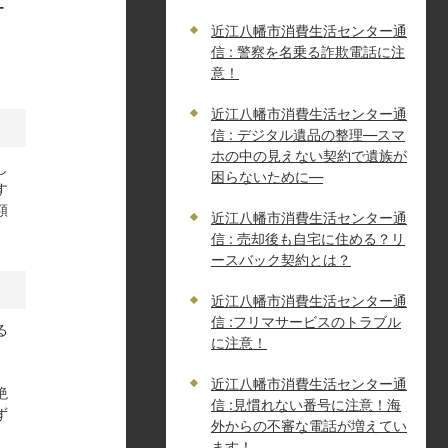
近江八幡市消費生活センター通
信 : 警察を名乗る詐欺電話に注
意！
近江八幡市消費生活センター通
信 : デジタル遺品の整理―スマ
ホの中の見えない契約で遺族が
し
困らないために―
す
額
近江八幡市消費生活センター通
信 : 売却後も自宅に住める？リ
ースバック契約とは？
近江八幡市消費生活センター通
信 :フリマサービスのトラブル
る
に注意！
。
近江八幡市消費生活センター通
絶
信 :見慣れない番号に注意！海
ず
外からの不審な電話が増えてい
ます！