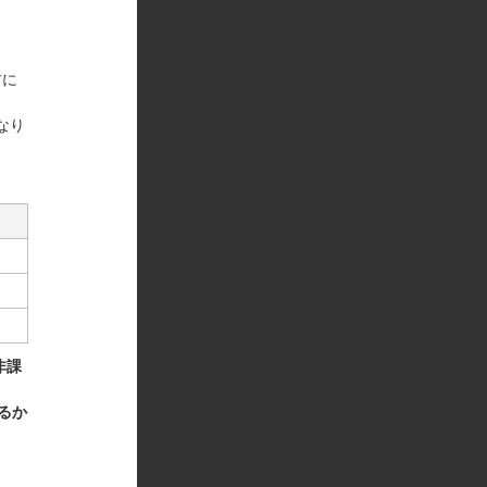
方に
なり
非課
るか