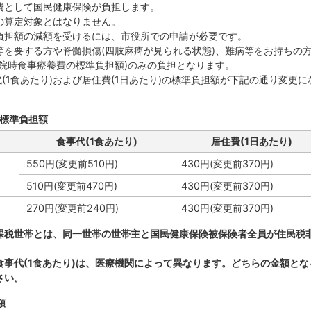
費として国民健康保険が負担します。
の算定対象とはなりません。
負担額の減額を受けるには、市役所での申請が必要です。
等を要する方や脊髄損傷(四肢麻痺が見られる状態)、難病等をお持ちの
院時食事療養費の標準負担額)のみの負担となります。
代(1食あたり)および居住費(1日あたり)の標準負担額が下記の通り変更に
養標準負担額
食事代(1食あたり)
居住費(1日あたり)
550円(変更前510円)
430円(変更前370円)
510円(変更前470円)
430円(変更前370円)
270円(変更前240円)
430円(変更前370円)
課税世帯とは、同一世帯の世帯主と国民健康保険被保険者全員が住民税
事代(1食あたり)は、医療機関によって異なります。どちらの金額とな
さい。
額