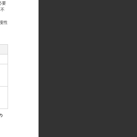
必要
は不
慢性
の