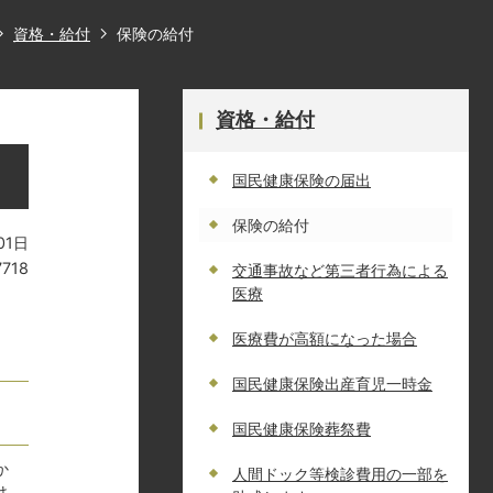
資格・給付
保険の給付
資格・給付
国民健康保険の届出
保険の給付
01日
7718
交通事故など第三者行為による
医療
医療費が高額になった場合
国民健康保険出産育児一時金
国民健康保険葬祭費
か
人間ドック等検診費用の一部を
け