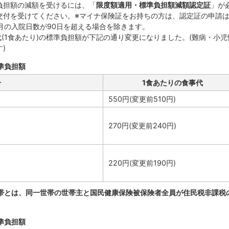
負担額の減額を受けるには、「
限度額適用・標準負担額減額認定証
」が
交付を受けてください。※マイナ保険証をお持ちの方は、認定証の申請
月の入院日数が90日を超える場合を除きます。
代(1食あたり)の標準負担額が下記の通り変更になりました。(難病・小児
)
準負担額
分
1食あたりの食事代
550円(変更前510円)
270円(変更前240円)
220円(変更前190円)
帯とは、同一世帯の世帯主と国民健康保険被保険者全員が住民税非課税
準負担額