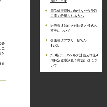
助成します
国民健康保険の給付を公金受取
口座で希望される方へ
医療費通知の送付回数と様式の
変更について
健康推進アプリ「BIWA-
必要
TEKU」
ん全
者を
第3期データヘルス計画及び第4
期特定健康診査等実施計画につ
得者
いて