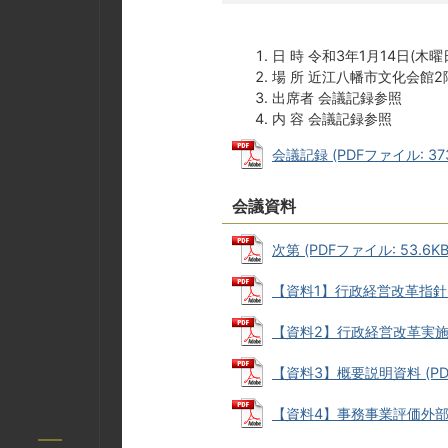
日 時 令和3年1月14日(木曜
場 所 近江八幡市文化会館2
出席者 会議記録参照
内 容 会議記録参照
会議記録 (PDFファイル: 373
会議資料
次第 (PDFファイル: 53.6KB
【資料1】行政経営改革指針(案)
【資料2】行政経営改革実施計画(
【資料3】概要説明資料 (PDF
【資料4】事務事業評価外部評価