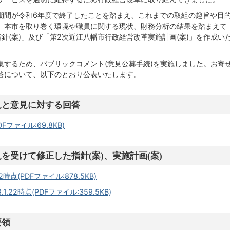
期間が令和6年度で終了したことを踏まえ、これまでの取組の趣旨や目
、本市を取り巻く環境や職員に関する現状、財務分析の結果を踏まえて
針(案)」及び「第2次近江八幡市行政経営改革実施計画(案)」を作成い
集するため、パブリックコメント(意見公募手続)を実施しました。お寄
答について、以下のとおり公表いたします。
見と意見に対する回答
ファイル:69.8KB)
を受けて修正した指針(案)、実施計画(案)
時点(PDFファイル:878.5KB)
.22時点(PDFファイル:359.5KB)
要領