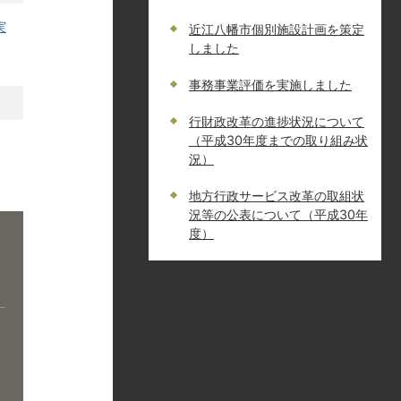
実
近江八幡市個別施設計画を策定
しました
事務事業評価を実施しました
行財政改革の進捗状況について
（平成30年度までの取り組み状
況）
地方行政サービス改革の取組状
況等の公表について（平成30年
度）