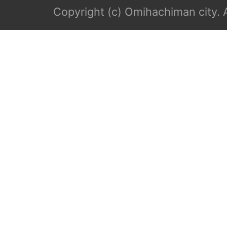
Copyright (c) Omihachiman city. A