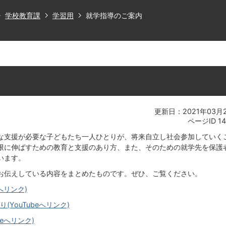
学校教育課
学習用
就学指導のご案内
更新日：2021年03月
ページID
1
な支援が必要な子どもたち一人ひとりが、将来自立し社会参加していく
限に伸ばすための教育と支援のあり方、また、そのための就学先を保護
います。
お伝えしている内容をまとめたものです。ぜひ、ご覧ください。
へリンク)
YouTubeへリンク)
beへリンク)