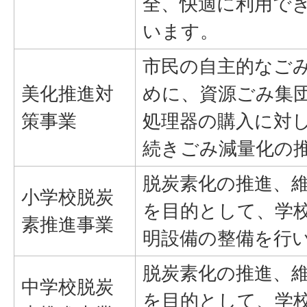
全、快適に利用で
います。
市民の自主的なご
美化推進対
めに、資源ごみ集
策事業
処理器の購入に対
続きごみ減量化の
脱炭素化の推進、
小学校脱炭
を目的として、学校
素推進事業
明設備の整備を行
脱炭素化の推進、
中学校脱炭
を目的として、学校