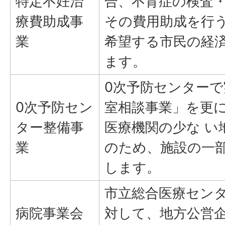
特定不妊治
合、不育症の検査
療費助成事
その費用助成を行
業
希望する市民の経
ます。
0次予防センター
0次予防セン
室相談事業」を更
ター整備事
医療機関の少な い
業
のため、施設の一
します。
市立総合医療セン
病院事業会
対して、地方公営企