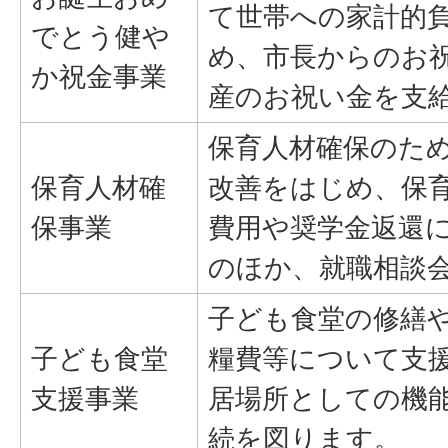
て世帯への家計的
でとう健や
め、市長からのお
か祝金事業
産のお祝い金を支
保育人材確保のた
保育人材確
改善をはじめ、保
保事業
費用や奨学金返還
のほか、就職相談
子ども食堂の修繕
子ども食堂
糧費等について支
支援事業
居場所としての機
続を図ります。