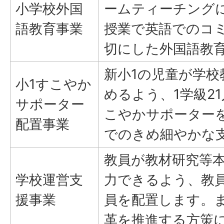
小学校外国
ームティーチング
語教育事業
授業で英語でのコ
切にした外国語教
新小1の児童が学
小1すこやか
めるよう、1学級2
サポーター
こやかサポーター
配置事業
でのきめ細やかな
教員が教材研究等
学校運営支
力できるよう、教
援事業
員を配置します。
革を推進する方策