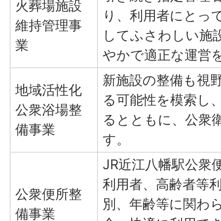
火葬場施設
り、利用者にとっ
維持管理事
してふさわしい施
業
やかで適正な運営
新施設の整備も視
地域活性化
る可能性を模索し
公衆浴場整
るとともに、公衆
備事業
す。
JR近江八幡駅公衆
利用者、高齢者等
公衆便所整
別、年齢等に関わ
備事業