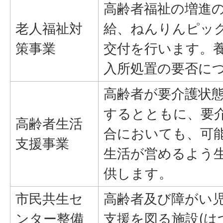
高齢者福祉の増進
老人福祉対
給、ねんりんピッ
策事業
交付を行います。
入所処置の要否に
高齢者が要介護状
するとともに、要
高齢者生活
合においても、可
支援事業
生活が営めるよう
供します。
市民共生セ
高齢者及び障がい
ンター整備
支援を図る施設(は