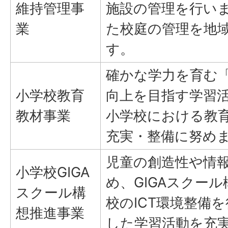
維持管理事
施設の管理を行い
業
た校庭の管理を地
す。
確かな学力を育む
小学校教育
向上を目指す学習
教材事業
小学校における教
充実・整備に努め
児童の創造性や情
小学校GIGA
め、GIGAスクー
スクール構
校のICT環境整備を
想推進事業
した学習活動を充