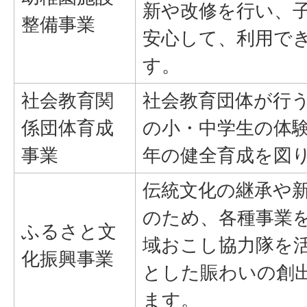
新や改修を行い、
整備事業
安心して、利用で
す。
社会教育関
社会教育団体が行
係団体育成
の小・中学生の体
事業
年の健全育成を図
伝統文化の継承や
のため、各種事業
ふるさと文
域おこし協力隊を
化振興事業
とした賑わいの創
ます。