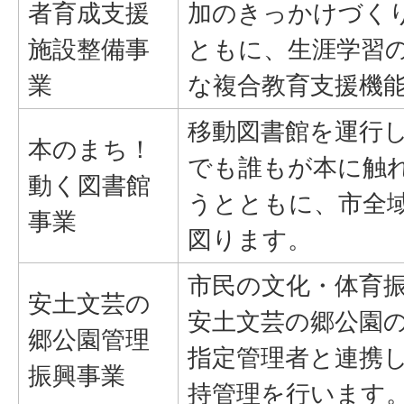
者育成支援
加のきっかけづく
施設整備事
ともに、生涯学習
業
な複合教育支援機
移動図書館を運行
本のまち！
でも誰もが本に触
動く図書館
うとともに、市全
事業
図ります。
市民の文化・体育
安土文芸の
安土文芸の郷公園
郷公園管理
指定管理者と連携
振興事業
持管理を行います