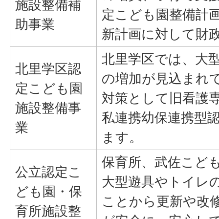
施設整備補
定こども園整備計画
助事業
新計画に対して財
北里学区では、大
北里学区認
の増加が見込まれ
定こども園
対策として旧看護
施設整備事
私連携幼保連携型
業
ます。
保育所、武佐こど
公立認定こ
大型遊具やトイレ
ども園・保
ことから更新や改
育所施設整