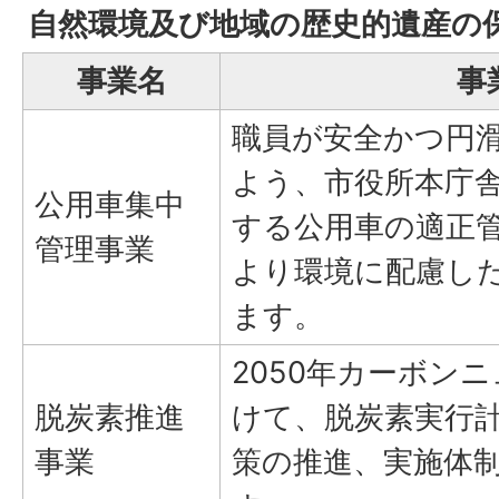
自然環境及び地域の歴史的遺産の
事業名
事
職員が安全かつ円
よう、市役所本庁
公用車集中
する公用車の適正
管理事業
より環境に配慮し
ます。
2050年カーボン
脱炭素推進
けて、脱炭素実行
事業
策の推進、実施体