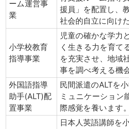
ーム運営事
援員」を配置し、
業
社会的自立に向け
児童の確かな学力
小学校教育
く生きる力を育て
指導事業
を充実させ、地域
事を調べ考える機
外国語指導
民間派遣のALTを
助手(ALT)配
ミュニケーション
置事業
際感覚を養います
日本人英語講師を