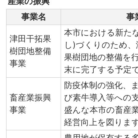
産業の振興
事業名
事
本市における新たな
津田干拓果
し)づくりのため
樹団地整備
果樹団地の整備を
事業
末に完了する予定
防疫体制の強化、
畜産業振興
び素牛導入等への
事業
盛んな本市の畜産
経営向上を図りま
農用地が保有する