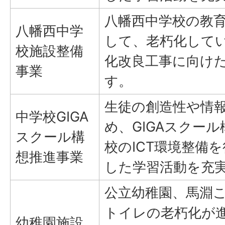
八幡西中学校の教
八幡西中学
して、老朽化して
校施設整備
化改良工事に向け
事業
す。
生徒の創造性や情
中学校GIGA
め、GIGAスクー
スクール構
校のICT環境整備を
想推進事業
した学習活動を充
公立幼稚園、馬淵
トイレの老朽化が
幼稚園施設