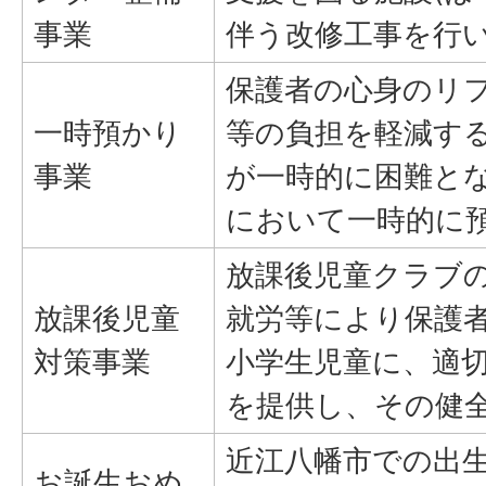
事業
伴う改修工事を行
保護者の心身のリ
一時預かり
等の負担を軽減す
事業
が一時的に困難と
において一時的に
放課後児童クラブ
放課後児童
就労等により保護
対策事業
小学生児童に、適
を提供し、その健
近江八幡市での出
お誕生おめ