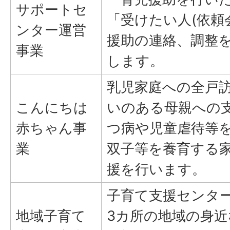
サポートセ
「受けたい人(依頼
ンター運営
援助の連絡、調整
事業
します。
乳児家庭への全戸
こんにちは
いのある母親への
赤ちゃん事
つ病や児童虐待等
業
双子等を養育する
援を行います。
子育て支援センタ
地域子育て
3カ所の地域の身