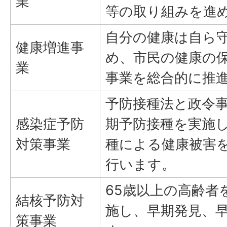
業
等の取り組みを進
自分の健康は自ら
健康増進事
め、市民の健康の
業
事業を総合的に推
予防接種法と政令
感染症予防
期予防接種を実施
対策事業
種による健康被害
行います。
65歳以上の高齢者
結核予防対
施し、早期発見、
策事業