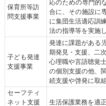
応のための専門的
保育所等訪
合に、その施設に
問支援事業
に集団生活適応訓
法の指導等を実施
発達に課題がある
期発見・支援、二
子ども発達
心理職や言語聴覚
支援事業
の個別支援の他、
続支援や啓発に取
セーフティ
ネット支援
生活保護業務を適