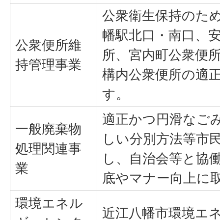
公衆衛生保持のため
幡駅北口・南口、安
公衆便所維
所、宮内町公衆便
持管理事業
構内公衆便所の適
す。
適正かつ円滑なご
一般廃棄物
しい分別方法等市
処理関連事
し、自治会等と協
業
底やマナー向上に
環境エネル
近江八幡市環境エ