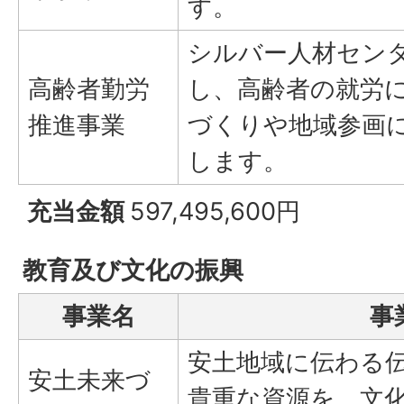
す。
シルバー人材セン
高齢者勤労
し、高齢者の就労
推進事業
づくりや地域参画
します。
充当金額
597,495,600円
教育及び文化の振興
事業名
事
安土地域に伝わる
安土未来づ
貴重な資源を、文