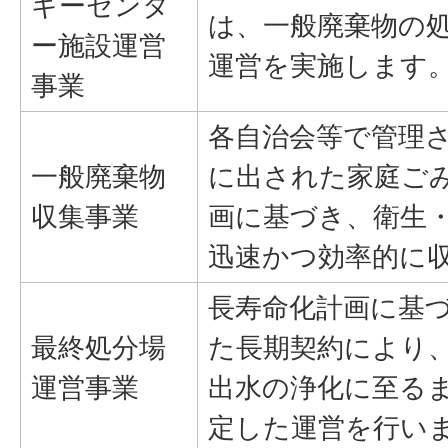
ギーセンタ
は、一般廃棄物の
ー施設運営
運営を実施します
事業
各自治会等で管理
一般廃棄物
に出された家庭ご
収集事業
画に基づき、衛生
迅速かつ効率的に
長寿命化計画に基
最終処分場
た長期契約により
運営事業
出水の浄化に至る
定した運営を行い