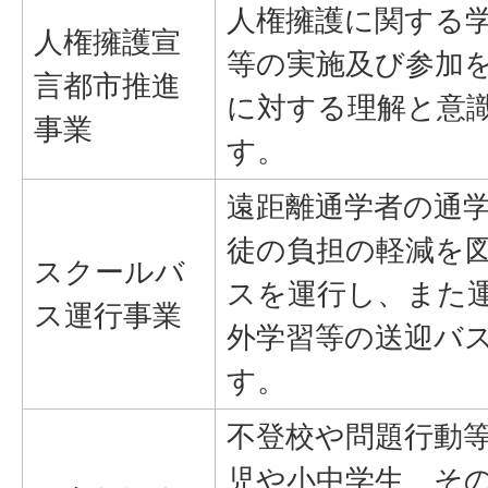
人権擁護に関する
人権擁護宣
等の実施及び参加
言都市推進
に対する理解と意
事業
す。
遠距離通学者の通
徒の負担の軽減を
スクールバ
スを運行し、また
ス運行事業
外学習等の送迎バ
す。
不登校や問題行動
児や小中学生、そ