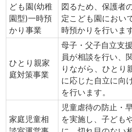
ども園(幼稚
図るため、保護者
園型)一時預
定こども園におい
かり事業
時預かりを行いま
母子・父子自立支
員が相談を行い、
ひとり親家
りながら、ひとり
庭対策事業
に応じた自立に向
を行います。
児童虐待の防止・
家庭児童相
を実施し、子ども
談室運営事
に、切れ目のない