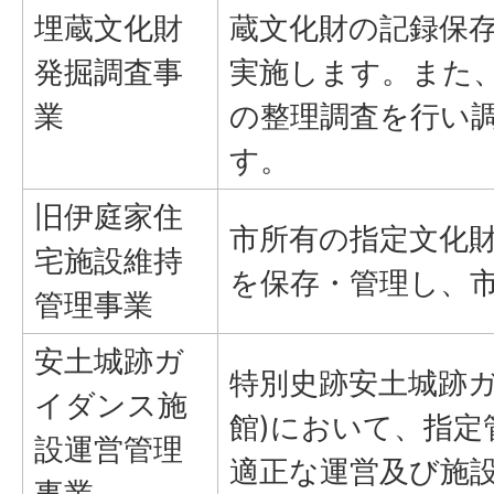
埋蔵文化財
蔵文化財の記録保
発掘調査事
実施します。また
業
の整理調査を行い
す。
旧伊庭家住
市所有の指定文化
宅施設維持
を保存・管理し、
管理事業
安土城跡ガ
特別史跡安土城跡ガ
イダンス施
館)において、指定
設運営管理
適正な運営及び施
事業