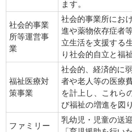
ます。
社会的事業所にお
社会的事業
進や薬物依存症者
所等運営事
立生活を支援する
業
り社会的自立と福
社会的、経済的に
福祉医療対
者や老人等の医療
策事業
を計上し、これら
び福祉の増進を図
乳幼児・児童の送
ファミリー
「育児援助を行いた