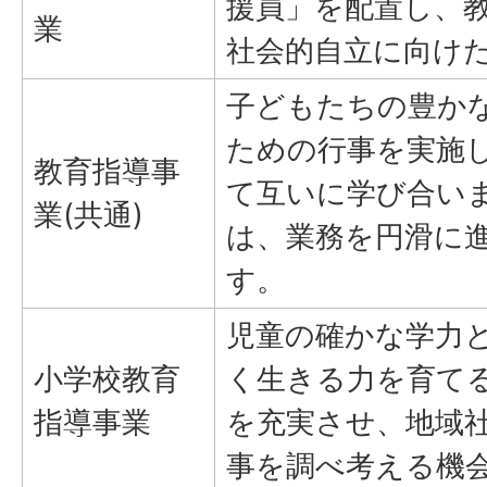
援員」を配置し、
業
社会的自立に向け
子どもたちの豊か
ための行事を実施
教育指導事
て互いに学び合い
業(共通)
は、業務を円滑に
す。
児童の確かな学力
小学校教育
く生きる力を育て
指導事業
を充実させ、地域
事を調べ考える機