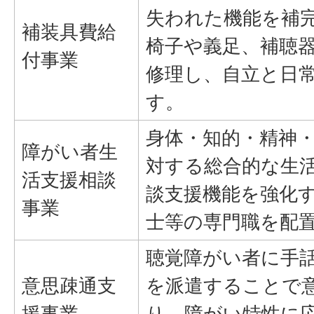
失われた機能を補
補装具費給
椅子や義足、補聴
付事業
修理し、自立と日
す。
身体・知的・精神
障がい者生
対する総合的な生
活支援相談
談支援機能を強化
事業
士等の専門職を配
聴覚障がい者に手
意思疎通支
を派遣することで
援事業
り、障がい特性に