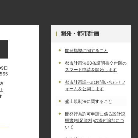
開発・都市計画
開発指導に関すること
都市計画法60条証明書交付願の
09日
スマート申請を開始します
565
都市計画課へのお問い合わせフ
抜
ォームを公開します
ま
す
盛土規制法に関すること
開発行為許可申請に係る設計説
明書(補足資料)の添付追加につ
いて