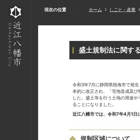
現在の位置
ホーム
しごと・産業
盛土規制法に関す
令和3年7月に静岡県熱海市で発
本的に改正され、「宅地造成及び特
した。盛土等を行う土地の用途や
ることになりました。
近江八幡市では、令和7年4月1
規制区域について