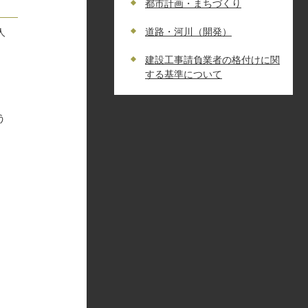
都市計画・まちづくり
道路・河川（開発）
人
建設工事請負業者の格付けに関
する基準について
う