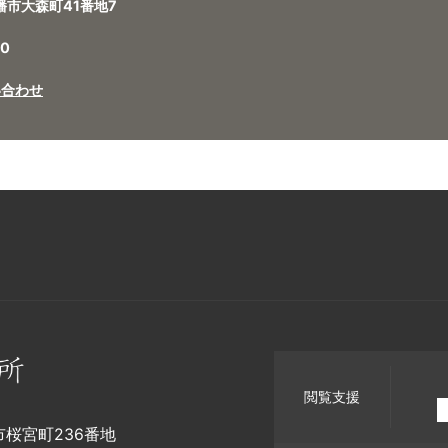
八幡市大森町41番地7
0
い合わせ
閲覧支援
幡市桜宮町236番地