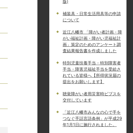
版)
補装具・日常生活用具等の申請
について
近江八幡市 「障がい者計画・障
がい福祉計画・障がい児福祉計
画」策定のためのアンケート調
査結果報告書を作成しました
特別児童扶養手当・特別障害者
手当・障害児福祉手当を受給さ
れている皆様へ【所得状況届の
提出をお願いします】
聴覚障がい者用災害時ビブスを
交付しています
「近江八幡市みんなの心で手を
つなぐ手話言語条例」が平成29
年1月1日に施行されました。