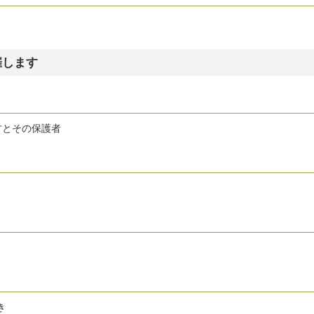
催します
方とその保護者
き