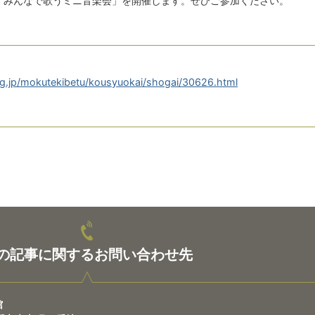
ら「みんなで歌うミニ音楽会」を開催します。ぜひご参加ください。
lg.jp/mokutekibetu/kousyuokai/shogai/30626.html
の記事に関するお問い合わせ先
館