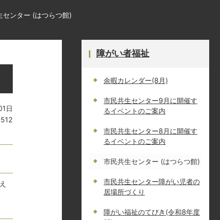
センター (はつらつ館)
障がい者福祉
余暇カレンダー(8月)
市民共生センター9月に開催す
01日
るイベントのご案内
8512
市民共生センター8月に開催す
るイベントのご案内
市民共生センター (はつらつ館)
市民共生センター障がい児者の
え
居場所づくり
障がい福祉のてびき(令和8年度