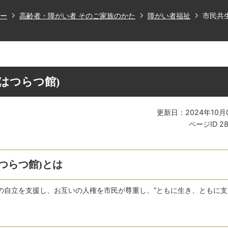
ー
高齢者・障がい者 そのご家族のかた
障がい者福祉
市民共生
はつらつ館)
更新日：2024年10月
ページID
2
つらつ館)とは
の自立を支援し、お互いの人権を市民が尊重し、“ともに生き、ともに支