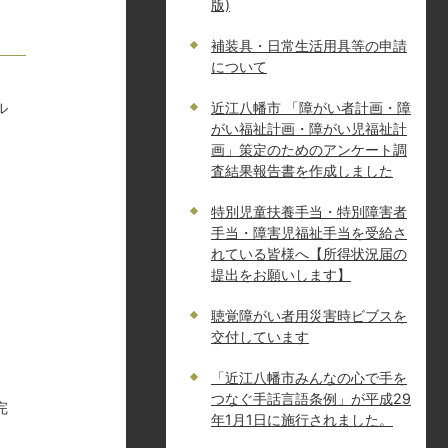
版)
補装具・日常生活用具等の申請
について
ル
近江八幡市 「障がい者計画・障
がい福祉計画・障がい児福祉計
画」策定のためのアンケート調
査結果報告書を作成しました
特別児童扶養手当・特別障害者
手当・障害児福祉手当を受給さ
れている皆様へ【所得状況届の
提出をお願いします】
聴覚障がい者用災害時ビブスを
交付しています
「近江八幡市みんなの心で手を
つなぐ手話言語条例」が平成29
完
年1月1日に施行されました。