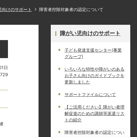
児向けのサポート
障害者控除対象者の認定について
障がい児向けのサポート
子ども発達支援センター(事業
グループ)
01日
いろいろな特性や障がいのある
0729
お子さん向けのガイドブックを
更新しました
サポートファイルについて
【ご活用ください】障がい者理
解促進のための講師等派遣リス
トの紹介
者
障害者控除対象者の認定につい