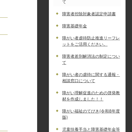
て
障害者控除対象者認定申請書
障害基礎年金
障がい者虐待防止推進リーフレ
ットをご活用ください。
障害者差別解消法の制定につい
て
障がい者の虐待に関する通報・
相談窓口について
障がい理解促進のための啓発教
材を作成しました！！
障がい福祉のてびき(令和8年度
版)
児童扶養手当と障害基礎年金等