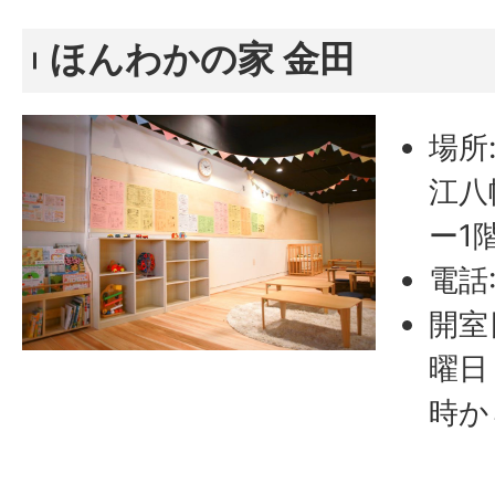
ほんわかの家 金田
場所
江八
ー1
電話:
開室
曜日
時か