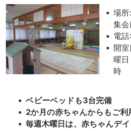
場所
集会
電話:
開室
曜日
時
ベビーベッドも3台完備
2か月の赤ちゃんからもご利
毎週木曜日は、赤ちゃんデイ(