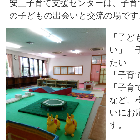
安土子育て支援センターは、子育
の子どもの出会いと交流の場です
「子ど
い」「
たい」
「子育
「子育
など、
いにお
す。