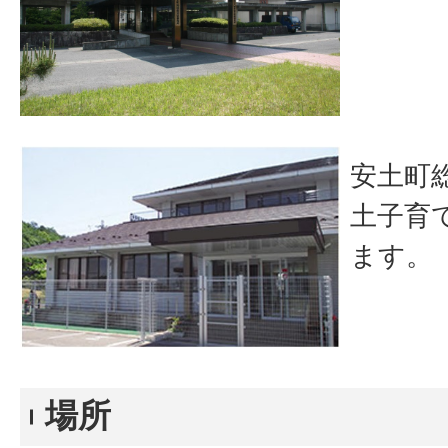
安土町
土子育
ます。
場所