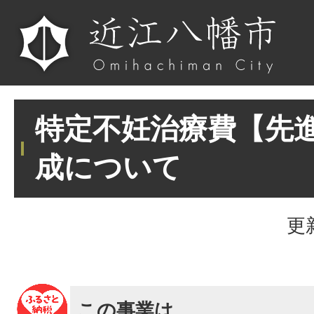
特定不妊治療費【先
成について
更
この事業は