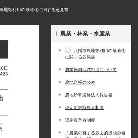
農地等利用の最適化に関する意見書
農業・林業・水産業
近江八幡市農地等利用の最適化
に関する意見書
20日
農業振興地域制度について
428
農地台帳の公表
農地所有適格法人報告書
出
認定新規就農者制度
認定農業者制度
し
要
「農業の有する多面的機能の発