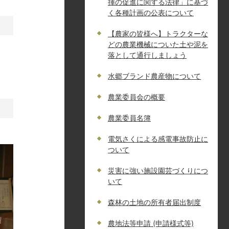
揮の促進に関する法律」に基づ
く各種計画の公表について
【農家の皆様へ】トラクターな
どの農業機械についた土や泥を
落として通行しましょう
水郷ブランド農産物について
農業委員会の概要
農業委員名簿
電気さくによる感電事故防止に
ついて
災害に強い施設園芸づくりにつ
いて
森林の土地の所有者届出制度
農地法等申請 (申請様式等)