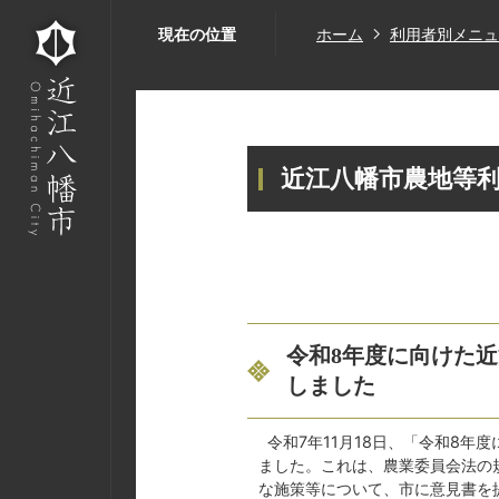
現在の位置
ホーム
利用者別メニュ
近江八幡市農地等
令和8年度に向けた
しました
令和7年11月18日、「令和8年
ました。これは、農業委員会法の
な施策等について、市に意見書を