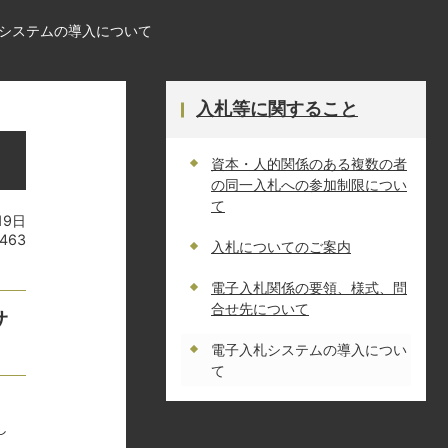
システムの導入について
入札等に関すること
資本・人的関係のある複数の者
の同一入札への参加制限につい
て
19日
9463
入札についてのご案内
電子入札関係の要領、様式、問
合せ先について
サ
電子入札システムの導入につい
て
し