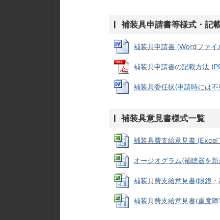
補装具申請書等様式・記
補装具申請書 (Wordファイル:
補装具申請書の記載方法 (PDF
補装具委任状(申請時には不要で
補装具意見書様式一覧
補装具費支給意見書 (Excelフ
オージオグラム(補聴器を新規申
補装具費支給意見書(眼鏡・義眼用)
補装具費支給意見書(重度障害者用