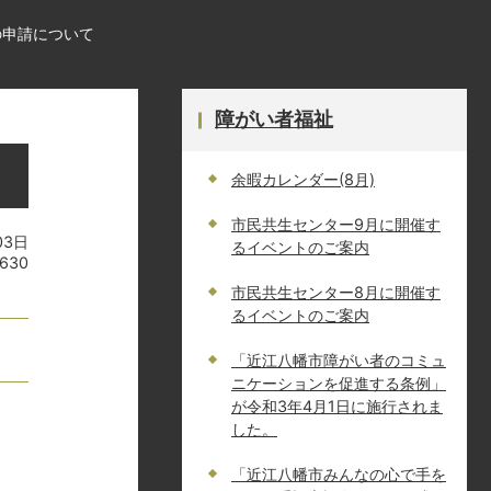
の申請について
障がい者福祉
余暇カレンダー(8月)
市民共生センター9月に開催す
03日
るイベントのご案内
630
市民共生センター8月に開催す
るイベントのご案内
「近江八幡市障がい者のコミュ
ニケーションを促進する条例」
が令和3年4月1日に施行されま
した。
「近江八幡市みんなの心で手を