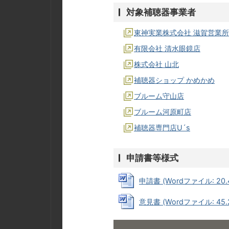
対象補聴器事業者
東神実業株式会社 滋賀営業所
有限会社 清水眼鏡店
株式会社 山北
補聴器ショップ かめかめ
ブルーム守山店
ブルーム河原町店
補聴器専門店U´s
申請書等様式
申請書 (Wordファイル: 20.
意見書 (Wordファイル: 45.