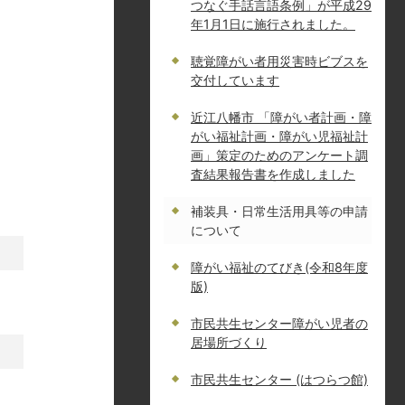
つなぐ手話言語条例」が平成29
年1月1日に施行されました。
聴覚障がい者用災害時ビブスを
交付しています
近江八幡市 「障がい者計画・障
がい福祉計画・障がい児福祉計
画」策定のためのアンケート調
査結果報告書を作成しました
補装具・日常生活用具等の申請
について
障がい福祉のてびき(令和8年度
版)
市民共生センター障がい児者の
居場所づくり
市民共生センター (はつらつ館)