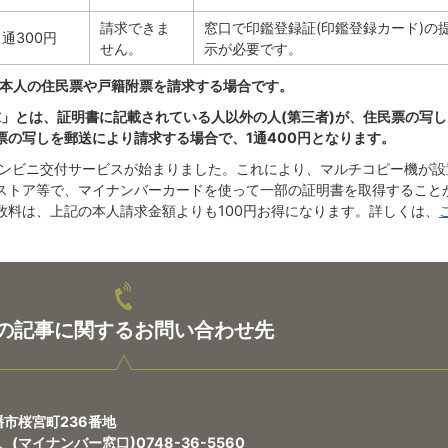
請求できま
窓口で印鑑登録証(印鑑登録カード)の
1通300円
せん。
示が必要です。
者本人の住民票や戸籍附票を請求する場合です。
求」とは、証明書に記載されている人以外の人(第三者)が、住民票の写し
票の写しを郵送により請求する場合で
、1通400円となります。
らコンビニ交付サービスが始まりました。これにより、マルチコピー機が設
ストア等で、マイナンバーカードを使って一部の証明書を取得すること
数料は、上記の本人請求金額よりも100円お得になります。詳しくは、
の記事に関するお問い合わせ先
八幡市桜宮町236番地
0、(マイナンバー窓口)0748-36-5560