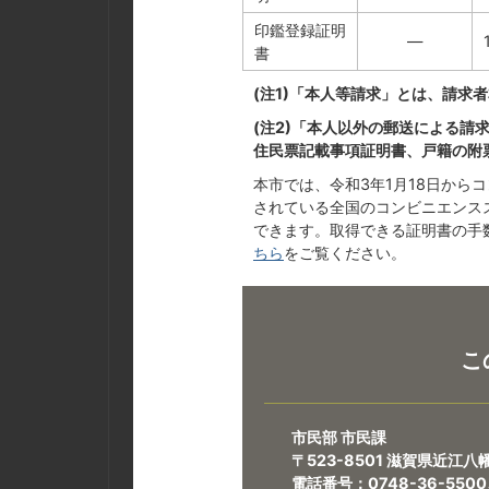
印鑑登録証明
―
書
(注1)「本人等請求」とは、請求
(注2)「本人以外の郵送による請
住民票記載事項証明書、戸籍の附
本市では、令和3年1月18日か
されている全国のコンビニエンス
できます。取得できる証明書の手
ちら
をご覧ください。
こ
市民部 市民課
〒523-8501 滋賀県近江
電話番号：0748-36-550