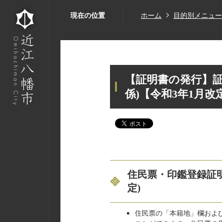
現在の位置
ホーム
目的別メニュー
【証明書の発行】証
係)【令和3年1月改
住民票・印鑑登録証明
定)
住民票の「本籍地」欄およ