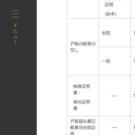
証明
(抄本)
全部
戸籍の附票の
写し
一部
独身証明
書・
―
身分証明
書
戸籍届出書記
載事項全部証
―
明