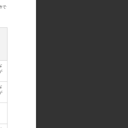
外で
な
が
な
が
。