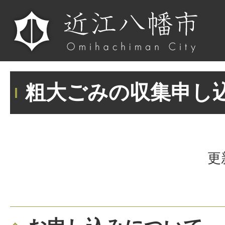
粗大ごみの収集申し
更