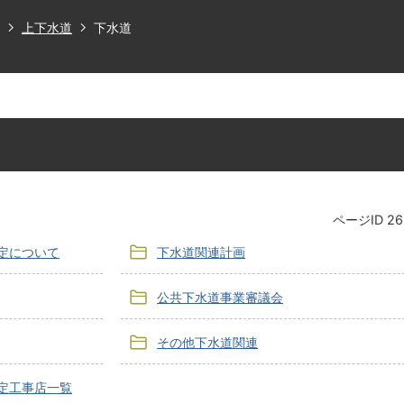
上下水道
下水道
ページID
26
定について
下水道関連計画
公共下水道事業審議会
その他下水道関連
定工事店一覧