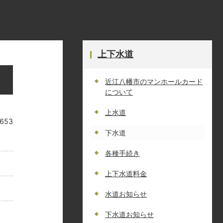
上下水道
近江八幡市のマンホールカード
について
上水道
653
下水道
各種手続き
上下水道料金
水道お知らせ
下水道お知らせ