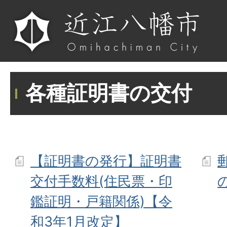
各種証明書の交付
【証明書の発行】証明書
交付手数料(住民票・印
鑑証明・戸籍関係)【令
和3年1月改定】