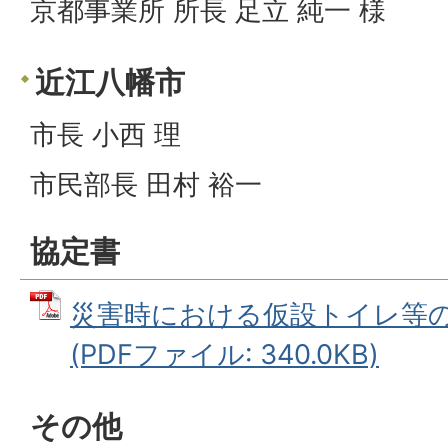
京都事業所 所長 足立 純一 様
近江八幡市
市長 小西 理
市民部長 田村 裕一
協定書
災害時における仮設トイレ等
(PDFファイル: 340.0KB)
その他