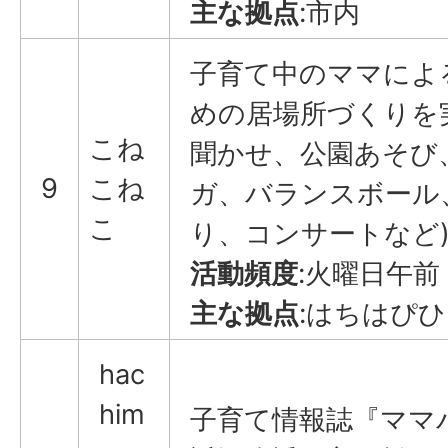
主な拠点
:市内
子育て中のママによ
めの居場所づくりを
こね
聞かせ、公園あそび
9
こね
ガ、バランスボール
こ
り、コンサートなど
活動頻度
:火曜日午前
主な拠点
:はちはぴ
hac
him
子育て情報誌『ママ