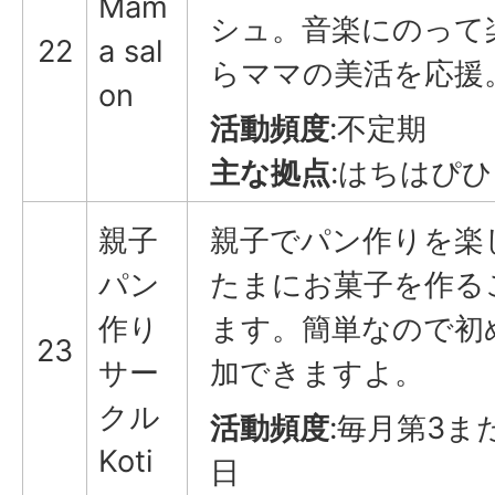
Mam
シュ。音楽にのって
22
a sal
らママの美活を応援
on
活動頻度
:不定期
主な拠点
:はちはぴ
親子
親子でパン作りを楽
パン
たまにお菓子を作る
作り
ます。簡単なので初
23
サー
加できますよ。
クル
活動頻度
:毎月第3ま
Koti
日