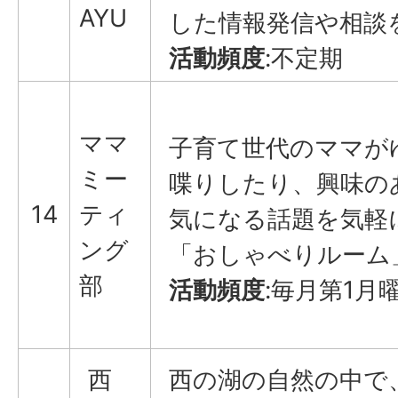
AYU
した情報発信や相談
活動頻度
:不定期
ママ
子育て世代のママが
ミー
喋りしたり、興味の
14
ティ
気になる話題を気軽
ング
「おしゃべりルーム
部
活動頻度
:毎月第1月
西
西の湖の自然の中で