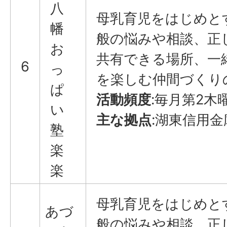
八
母乳育児をはじめと
幡
般の悩みや相談、正
お
共有できる場所、一
6
っ
を楽しむ仲間づくり
ぱ
活動頻度
:毎月第2木
い
主な拠点
:湖東信用金
塾
楽
楽
母乳育児をはじめと
あづ
般の悩みや相談、正