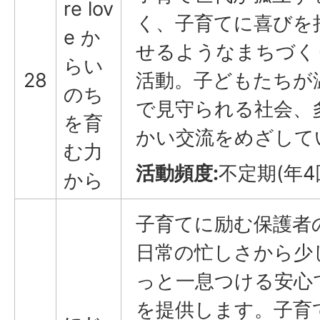
re lov
く、子育てに喜びを
e か
せるようなまちづく
らい
28
活動。子どもたちが
のち
で見守られる社会、
を育
かい交流をめざして
む力
活動頻度:
不定期(年4
から
子育てに励む保護者
日常の忙しさから少
っと一息つける安心
を提供します。子育