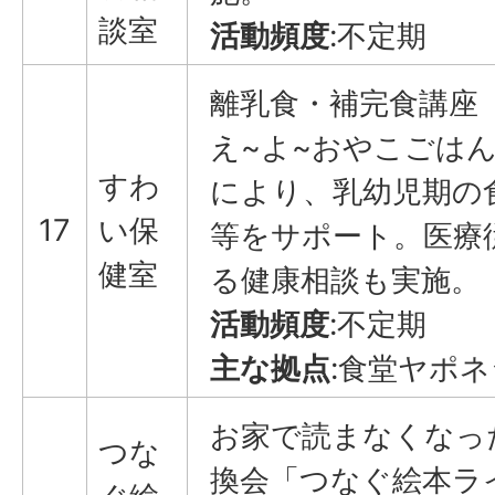
談室
活動頻度
:不定期
離乳食・補完食講座
え~よ~おやこごは
すわ
により、乳幼児期の
17
い保
等をサポート。医療
健室
る健康相談も実施。
活動頻度
:不定期
主な拠点
:食堂ヤポ
お家で読まなくなっ
つな
換会「つなぐ絵本ラ