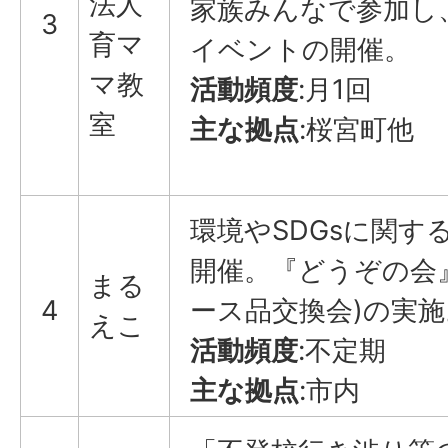
法人
家族みんなで参加し
3
育マ
イベントの開催。
マ教
活動頻度
:月1回
室
主な拠点
:桜宮町他
環境やSDGsに関す
開催。『どうぞの会
まる
4
ース品交換会)の実施
えこ
活動頻度
:不定期
主な拠点
:市内