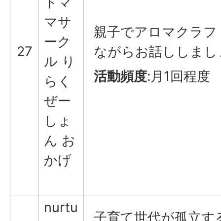
トマ
マサ
親子でアロマクラフ
ーク
27
ながらお話ししまし
ル り
活動頻度
:月1回程度
らく
ぜー
しょ
ん お
かげ
nurtu
子育て世代が孤立す