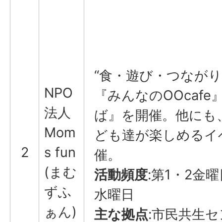
“食・遊び・つながり
NPO
『みんなのOOcafe
法人
ば』を開催。他にも
Mom
ども達が楽しめるイ
2
s fun
催。
(まむ
活動頻度
:第1・2金
ずふ
水曜日
ぁん)
主な拠点
:市民共生