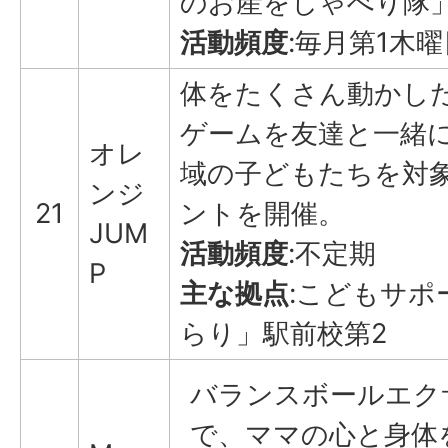
のお産をしゃべり隊
活動頻度
:毎月第1木曜
体をたくさん動かし
ゲームを友達と一緒
オレ
域の子どもたちを対
ンジ
21
ントを開催。
JUM
活動頻度
:不定期
P
主な拠点
:こどもサポ
らり」駅前校第2
バランスボールエク
で、ママの心と身体