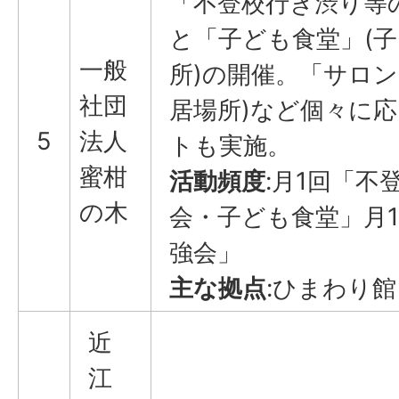
「不登校行き渋り等
と「子ども食堂」(
一般
所)の開催。「サロン
社団
居場所)など個々に
5
法人
トも実施。
蜜柑
活動頻度
:月1回「不
の木
会・子ども食堂」月
強会」
主な拠点
:ひまわり館
近
江