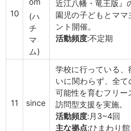
om
近江八幡・竜王版』
10
園児の子どもとママ
(ハ
ント開催。
チ
活動頻度
:不定期
マ
ム)
学校に行っている、
いに関わらず、全て
可能性を育むフリー
11
since
訪問型支援を実施。
活動頻度
:月3~4回
主な拠点
:ひまわり