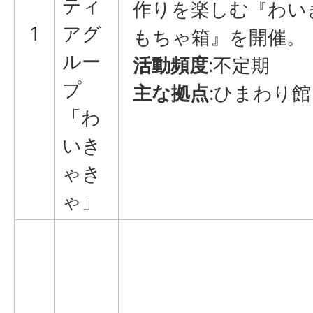
ティ
作りを楽しむ『わい
1
アグ
もちゃ箱』を開催。
ルー
活動頻度
:不定期
プ
主な拠点
:ひまわり館
「わ
いき
ゃき
ゃ」