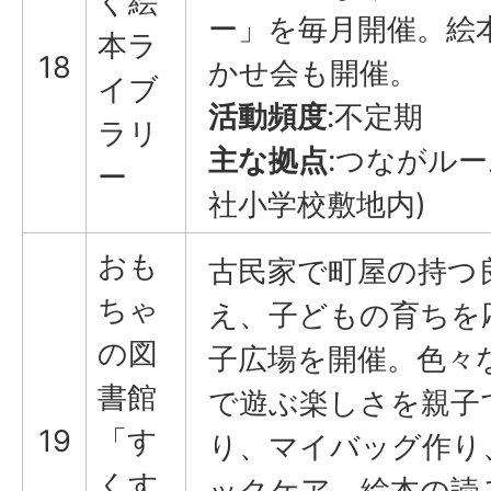
ぐ絵
ー」を毎月開催。絵
本ラ
18
かせ会も開催。
イブ
活動頻度
:不定期
ラリ
主な拠点
:つながルー
ー
社小学校敷地内)
おも
古民家で町屋の持つ
ちゃ
え、子どもの育ちを
の図
子広場を開催。色々
書館
で遊ぶ楽しさを親子
19
「す
り、マイバッグ作り
くす
ックケア、絵本の読