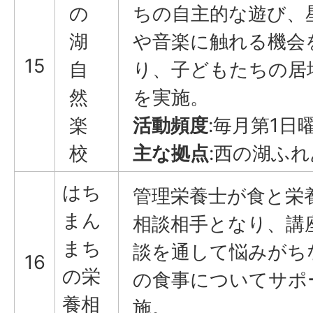
の
ちの自主的な遊び、
湖
や音楽に触れる機会
15
自
り、子どもたちの居
然
を実施。
楽
活動頻度
:毎月第1日
校
主な拠点
:西の湖ふ
はち
管理栄養士が食と栄
まん
相談相手となり、講
まち
談を通して悩みがち
16
の栄
の食事についてサポ
養相
施。