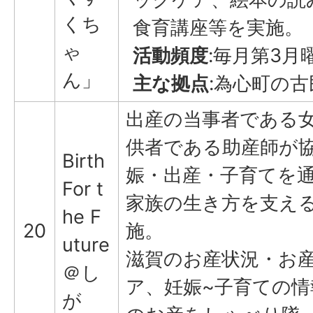
くち
食育講座等を実施。
ゃ
活動頻度
:毎月第3月
ん」
主な拠点
:為心町の古
出産の当事者である
供者である助産師が
Birth
娠・出産・子育てを
For t
家族の生き方を支え
he F
20
施。
uture
滋賀のお産状況・お
＠し
ア、妊娠~子育ての情
が