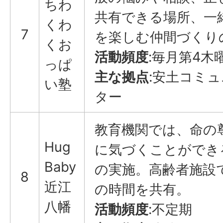
ちわ
共有できる場所、一
くわ
7
を楽しむ仲間づくり
くお
活動頻度
:毎月第4木
っぱ
主な拠点
:安土コミ
い塾
ター
教育機関では、命の
Hug
に気づくことができ
Baby
の実施。高齢者施設
8
近江
の時間を共有。
八幡
活動頻度
:不定期