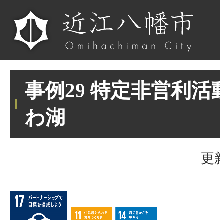
事例29 特定非営利
わ湖
更