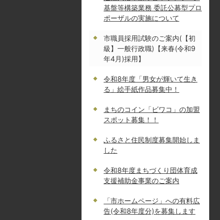
基盤等構築業務 委託公募型プロ
ポーザルの実施について
市職員採用試験のご案内(【初
級】一般行政職)【来春(令和9
年4月)採用】
令和8年度「男女が輝いて生き
る」絵手紙作品募集中！
まちのコイン「ビワコ」の加盟
スポット募集！！
ふるさと住民制度募集開始しま
した
令和8年度まちづくり団体育成
支援補助金事業のご案内
「市ホームページ」への有料広
告(令和8年度分)を募集します