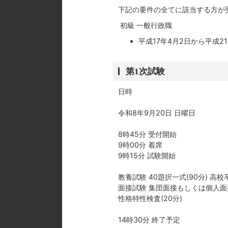
下記の要件の全てに該当する方が
初級 一般行政職
平成17年4月2日から平成2
第1次試験
日時
令和8年9月20日 日曜日
8時45分 受付開始
9時00分 着席
9時15分 試験開始
教養試験 40題択一式(90分) 高
面接試験 集団面接もしくは個人面
性格特性検査(20分)
14時30分 終了予定