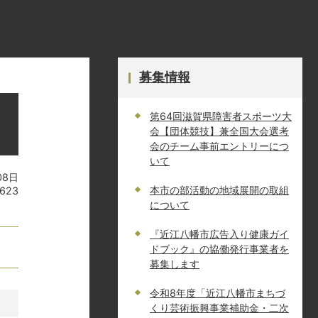
募集情報
第64回滋賀県障害者スポーツ大
会【団体競技】兼全国大会選考
会のチーム事前エントリーにつ
いて
08日
本市の部活動の地域展開の取組
623
について
『近江八幡市広告入り健康ガイ
ドブック』の協働発行事業者を
募集します
令和8年度「近江八幡市まちづ
くり芸術振興事業補助金・二次