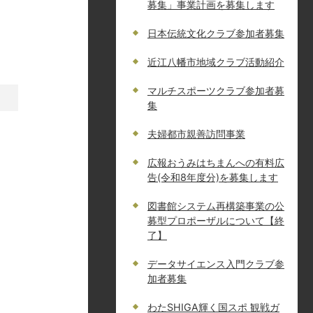
募集」事業計画を募集します
日本伝統文化クラブ参加者募集
近江八幡市地域クラブ活動紹介
マルチスポーツクラブ参加者募
集
夫婦都市親善訪問事業
広報おうみはちまんへの有料広
告(令和8年度分)を募集します
図書館システム再構築事業の公
募型プロポーザルについて【終
了】
データサイエンス入門クラブ参
加者募集
わたSHIGA輝く国スポ 観戦ガ