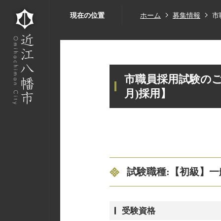
現在の位置
ホーム
募集情報
市
市職員採用試験のご
月)採用】
試験職種:【初級】一
受験資格