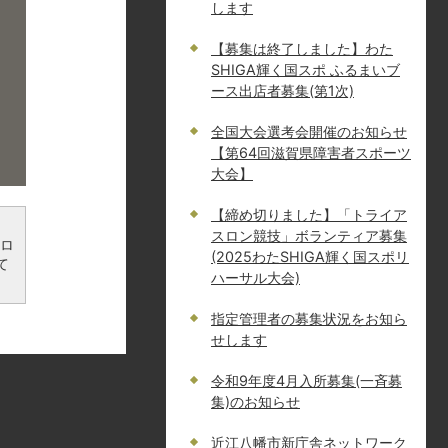
します
【募集は終了しました】わた
SHIGA輝く国スポ ふるまいブ
ース出店者募集(第1次)
全国大会選考会開催のお知らせ
【第64回滋賀県障害者スポーツ
大会】
【締め切りました】「トライア
スロン競技」ボランティア募集
ンロ
(2025わたSHIGA輝く国スポリ
て
ハーサル大会)
指定管理者の募集状況をお知ら
せします
令和9年度4月入所募集(一斉募
集)のお知らせ
近江八幡市新庁舎ネットワーク