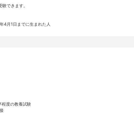
受験できます。
1年4月1日までに生まれた人
校卒程度の教養試験
接