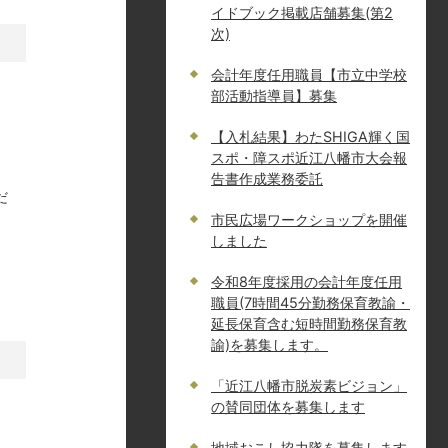
イドブック掲載店舗募集(第2
次)
会計年度任用職員【市立中学校
部活動指導員】募集
【入札結果】わたSHIGA輝く国
スポ・障スポ近江八幡市大会報
告書作成業務委託
だ
市民広場ワークショップを開催
しました
令和8年度採用の会計年度任用
職員(7時間45分勤務保育教諭・
延長保育含む短時間勤務保育教
諭)を募集します。
「近江八幡市脱炭素ビジョン」
の賛同団体を募集します
地域おこし協力隊を募集します