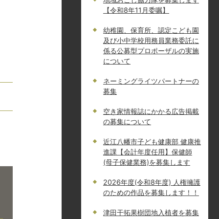
【令和8年11月委嘱】
幼稚園、保育所、認定こども園
及び小中学校用務員業務委託に
係る公募型プロポーザルの実施
について
ネーミングライツパートナーの
募集
空き家情報誌にかかる広告掲載
の募集について
近江八幡市子ども健康部 健康推
進課【会計年度任用】保健師
(母子保健業務)を募集します
2026年度(令和8年度) 人権擁護
のための作品を募集します！！
津田干拓果樹団地入植者を募集