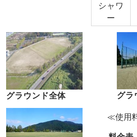
シャワ
ー
グラ
グラウンド全体
≪使用料
料金表