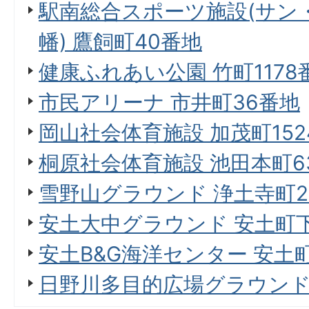
駅南総合スポーツ施設(サン
幡) 鷹飼町40番地
健康ふれあい公園 竹町1178
市民アリーナ 市井町36番地
岡山社会体育施設 加茂町152
桐原社会体育施設 池田本町63
雪野山グラウンド 浄土寺町
安土大中グラウンド 安土町
安土B&G海洋センター 安土町
日野川多目的広場グラウンド