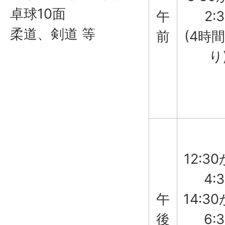
卓球10面
午
2:
柔道、剣道 等
前
(4時
り
12:3
4:
午
14:3
後
6: