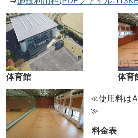
⇒
施設利用料(PDFファイル:113KB
体育館
体育
≪使用料はA
≫
料金表