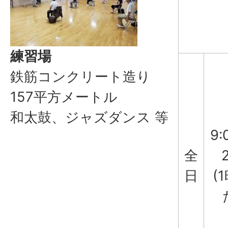
練習場
鉄筋コンクリート造り
157平方メートル
和太鼓、ジャズダンス 等
9
全
日
(