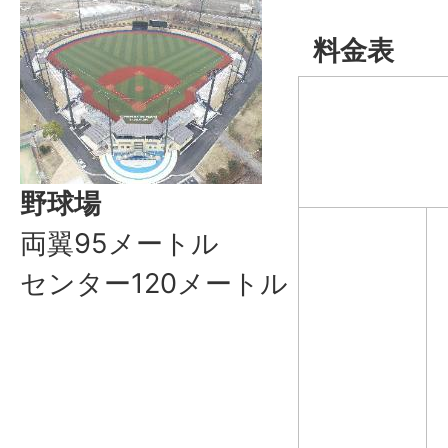
料金表
野球場
両翼95メートル
センター120メートル