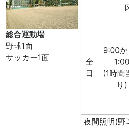
総合運動場
野球1面
9:00
サッカー1面
全
1:0
日
(1時間
り)
夜間照明(野