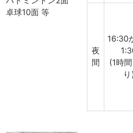
バドミントン2面
卓球10面 等
16:3
夜
1:3
間
(1時
り