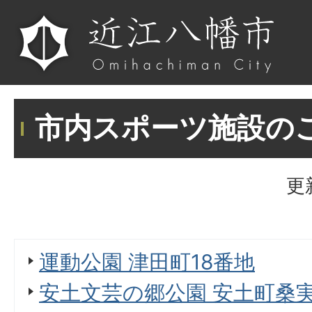
市内スポーツ施設の
更
運動公園 津田町18番地
安土文芸の郷公園 安土町桑実