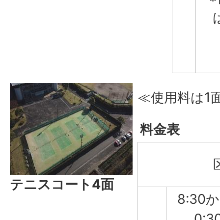
≪使用料は1
料金表
テニスコート4面
8:30
0:3