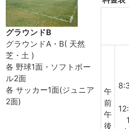
グラウンドB
グラウンドA・B( 天然
芝・土 )
各 野球1面・ソフトボー
ル2面
8:
各 サッカー1面(ジュニア
午
2面)
前
12
午
後