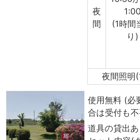
夜
1:0
間
(1時間
り)
夜間照明(
使用無料 (
合は受付も不
道具の貸出あり