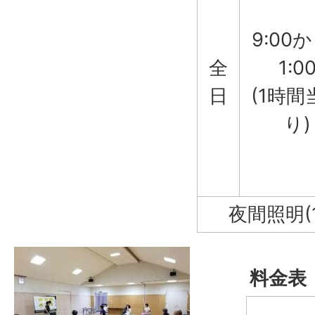
9:00
全
1:0
日
(1時間
り)
夜間照明(
料金表