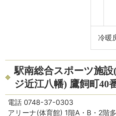
冷暖房
駅南総合スポーツ施設
ジ近江八幡) 鷹飼町40
電話 0748-37-0303
アリーナ(体育館) 1階A・B・2