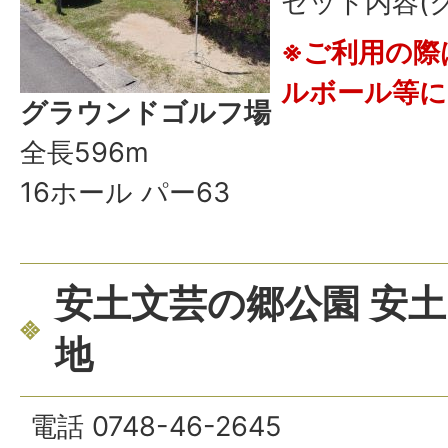
セット内容(ク
※ご利用の際
ルボール等に
グラウンドゴルフ場
全長596m
16ホール パー63
安土文芸の郷公園 安土
地
電話 0748-46-2645