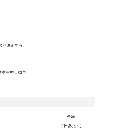
おり改正する。
び準中型自動車
金額
(1日あたり)