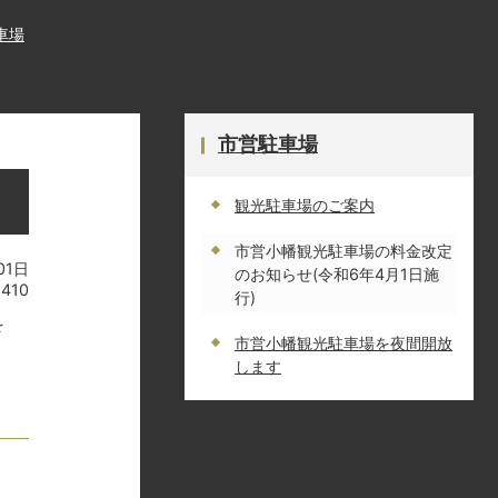
車場
市営駐車場
観光駐車場のご案内
市営小幡観光駐車場の料金改定
01日
のお知らせ(令和6年4月1日施
1410
行)
を
市営小幡観光駐車場を夜間開放
します